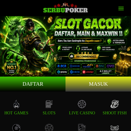
DAFTAR
MASUK
HOT GAMES
SLOTS
LIVE CASINO
SHOOT FISH