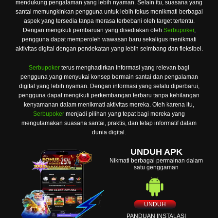
mendukung pengalaman yang lebih nyaman. Selain itu, suasana yang
santai memungkinkan pengguna untuk lebih fokus menikmati berbagai
aspek yang tersedia tanpa merasa terbebani oleh target tertentu.
Dengan mengikuti pembaruan yang disediakan oleh
Serbupoker
,
pengguna dapat memperoleh wawasan baru sekaligus menikmati
aktivitas digital dengan pendekatan yang lebih seimbang dan fleksibel.
Serbupoker
terus menghadirkan informasi yang relevan bagi
pengguna yang menyukai konsep bermain santai dan pengalaman
digital yang lebih nyaman. Dengan informasi yang selalu diperbarui,
pengguna dapat mengikuti perkembangan terbaru tanpa kehilangan
kenyamanan dalam menikmati aktivitas mereka. Oleh karena itu,
Serbupoker
menjadi pilihan yang tepat bagi mereka yang
mengutamakan suasana santai, praktis, dan tetap informatif dalam
dunia digital.
UNDUH APK
Nikmati berbagai permainan dalam
satu genggaman
UNDUH
PANDUAN INSTALASI